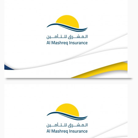
وظيفة شاغرة موظف /ة...