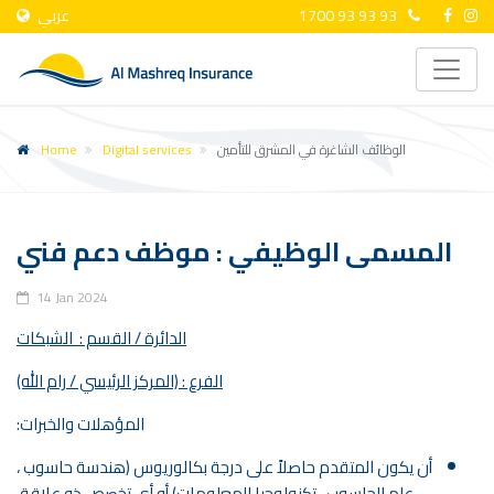
1700 93 93 93
عربي
الوظائف الشاغرة في المشرق للتأمين
Digital services
Home
المسمى الوظيفي : موظف دعم فني
14 Jan 2024
الدائرة / القسم : الشبكات
الفرع : (المركز الرئيسي / رام الله)
المؤهلات والخبرات:
أن يكون المتقدم حاصلاً على درجة بكالوريوس (هندسة حاسوب ،
علم الحاسوب ، تكنولوجيا المعلومات) أو أي تخصص ذو علاقة.