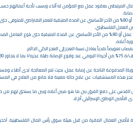
مال المرتبطين بعقود عمل مع المؤمن له أثناء وبسبب تأدية أعمالهم حسب
صابة.
في حالة العجز الكلي الدائم يدفع راتب 3,500 يوم عمل أو 80% من الأجر الأساسي عن المدة المتبقية حتى بلوغ العا
رة أعلاه.
صاب تعويضاً نقدياً يعادل نسبة العجز إلى العجز الكلي الدائم.
ية) المدفوعة الناتجة عن إصابة عمل، بحيث تتم المعالجة لدى أطباء ومس
عجز هذه المستشفيات عن علاج حالة معينة فلا مانع من العلاج في المس
 القدس على دفع الفرق بين ما هو مبين أعلاه وبين ما يستحق لهم من
 التأمين الوطني الإسرائيلي أم لا.
ة لتأمين العمال المقرة من قبل هيئة سوق رأس المال الفلسطينية. آخذي