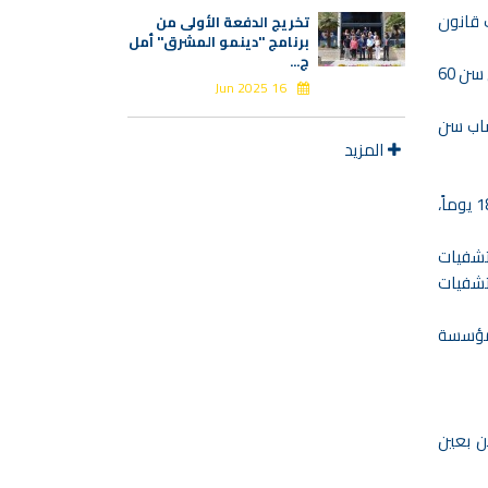
 قانون
تخريج الدفعة الأولى من
برنامج "دينمو المشرق" أمل
ج...
في حالة الوفاة، يدفع للورثة راتب 3,500 يوم عمل أو 80% من الأجر الأساسي عن المدة المتبقية للعمر الافتراضي للمتوفى حتى سن 60
16 Jun 2025
مل المصاب سن
المزيد
وفي حالة العجز المؤقت عن العمل يدفع للموظف/ة 75% من أجره/ا اليومي عند وقوع الإصابة طيلة عجزه/ا بما لا يتجاوز 180 يوماً،
تشفيات
تشفيات
 مؤسسة
ن بعين