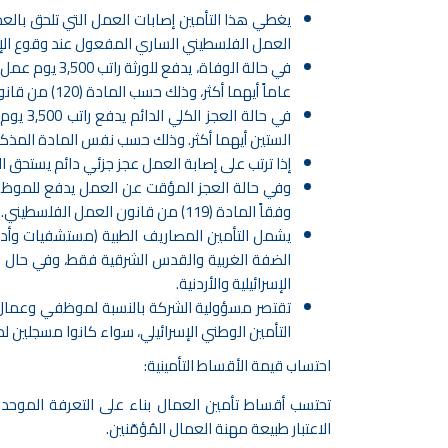
يغطي هذا التأمين إصابات العمل التي تلحق بالع
العمل الفلسطيني الساري المفعول عند وقوع الإ
عاماً أيهما أكثر، وذلك حسب المادة (120) من قانون العمل الفلسطيني.
الستين أيهما أكثر. وذلك حسب نفس المادة المذكو
إذا ترتب على إصابة العمل عجز جزئي دائم يستحق الم
وفقاً المادة (119) من قانون العمل الفلسطيني.
يشمل التأمين المصاريف الطبية (مستشفيات وأدو
الضفة الغربية والقدس الشرقية فقط، وفي حال 
الإسرائيلية والأردنية.
تقتصر مسؤولية الشركة بالنسبة لموظفي وعمال
التأمين الوطني الإسرائيلي، سواء كانوا مسجلين لدى
احتساب قيمة الأقساط التأمينية:
تحتسب أقساط تأمين العمال بناء على التعرفة الموحد
الاعتبار طبيعة مهنة العمال المُؤمّنين.