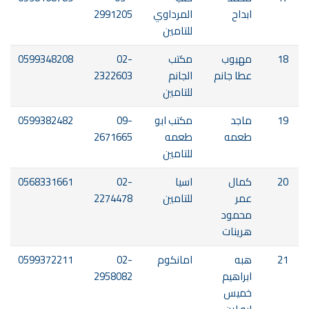
ابداح
المرداوي
2991205
للتامين
18
مهيوب
مكتب
02-
0599348208
عطا جانم
الجانم
2322603
للتامين
19
ماجد
مكتب ابو
09-
0599382482
طعمه
طعمه
2671665
للتامين
20
كمال
اسيا
02-
0568331661
عمر
للتامين
2274478
محمود
هرينات
21
هبه
امانكوم
02-
0599372211
ابراهيم
2958082
خميس