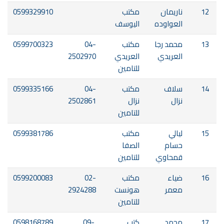
12
ناريمان
مكتب
0599329910
العواوده
اليوسف
13
محمد رجا
مكتب
04-
0599700323
العريدي
العريدي
2502970
للتامين
14
سلاف
مكتب
04-
0599335166
نزال
نزال
2502861
للتامين
15
ليالي
مكتب
0599381786
حسام
الصفا
قمحاوي
للتامين
16
ضياء
مكتب
02-
0599200083
معمر
هونست
2924288
للتامين
17
محمد
كتب
09-
0598168789