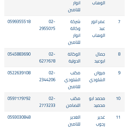
الوهاب
انوار
للتامين
7
عمر انور
شركة
02-
0599355518
عبد
وكالة
2955075
الوهاب
انوار
للتامين
8
جمال
الوكالة
02-
0545883690
ابوعيد
الدولية
6277678
9
مروان
مكتب
02-
0522639108
الشلودي
الشلودي
2344206
للتامين
10
محمد ابو
مكتب
02-
0597179792
محميد
التضامن
2773233
11
غدير
الغدير
0593030848
رجوب
للتامين