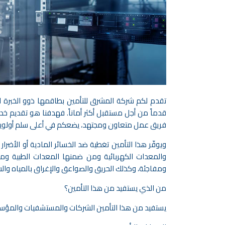
تقدم لكم شركة المشرق للتأمين بطاقمها ذوو الخبرة الط
قدماً من أجل مستقبل أكثر أماناً. فهدفنا هو تقديم خ
فريق عمل متعاون ومجتهد، يضعكم في أعلى سلم أولويا
ويوفّر هذا التأمين تغطية ضد الخسائر المادية أو الأضرار ا
والمعدات الكهربائية ومن ضمنها المعدات الطبية ومع
ومفاجئة، وكذلك الحريق والصواعق والإغراق بالمياه والسرقة
من الذي يستفيد من هذا التأمين؟
يستفيد من هذا التأمين الشركات والمستشفيات والمؤسسا