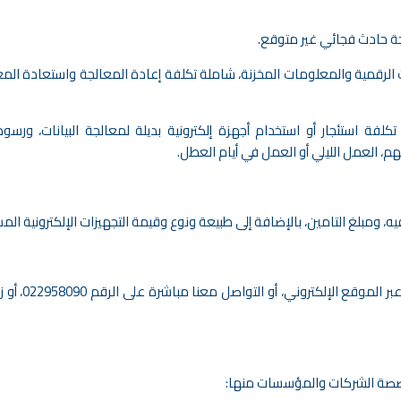
تيجة حادث فجائي غير متوقع.
نات الرقمية والمعلومات المخزنة، شاملة تكلفة إعادة المعالجة واستعادة ال
تكلفة استئجار أو استخدام أجهزة إلكترونية بديلة لمعالجة البيانات، ورسو
م، العمل الليلي أو العمل في أيام العطل.
، ومبلغ التامين، بالإضافة إلى طبيعة ونوع وقيمة التجهيزات الإلكترونية الم
 الموقع الإلكتروني، أو التواصل معنا مباشرة على الرقم
022958090
، أو 
مخصصة الشركات والمؤسسات منها: