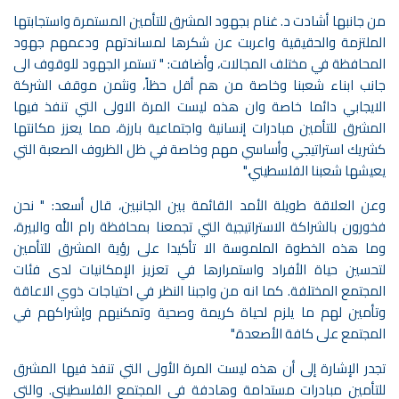
من جانبها أشادت د. غنام بجهود المشرق للتأمين المستمرة واستجابتها
الملتزمة والحقيقية واعربت عن شكرها لمساندتهم ودعمهم جهود
المحافظة في مختلف المجالات، وأضافت: " تستمر الجهود للوقوف الى
جانب ابناء شعبنا وخاصة من هم أقل حظاً، ونثمن موقف الشركة
الايجابي دائما خاصة وان هذه ليست المرة الاولى التي تنفذ فيها
المشرق للتأمين مبادرات إنسانية واجتماعية بارزة، مما يعزز مكانتها
كشريك استراتيجي وأساسي مهم وخاصة في ظل الظروف الصعبة التي
يعيشها شعبنا الفلسطيني."
وعن العلاقة طويلة الأمد القائمة بين الجانبين، قال أسعد: " نحن
فخورون بالشراكة الاستراتيجية التي تجمعنا بمحافظة رام الله والبيرة،
وما هذه الخطوة الملموسة الا تأكيدا على رؤية المشرق للتأمين
لتحسين حياة الأفراد واستمرارها في تعزيز الإمكانيات لدى فئات
المجتمع المختلفة. كما انه من واجبنا النظر في احتياجات ذوي الاعاقة
وتأمين لهم ما يلزم لحياة كريمة وصحية وتمكنيهم وإشراكهم في
المجتمع على كافة الأصعدة."
تجدر الإشارة إلى أن هذه ليست المرة الأولى التي تنفذ فيها المشرق
للتأمين مبادرات مستدامة وهادفة في المجتمع الفلسطيني. والتي