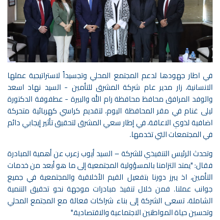
في اطار جهودها لدعم المجتمع المحلي وتجسيداً لاستراتيجية عملها
الانسانية، زار مدير عام شركة المشرق للتأمين - السيد نهاد اسعد
والوفد المرافق محافظ محافظة رام الله والبيرة - عطفوفة الدكتورة
ليلى غنام في مقر المحافظة اليوم، لتقديم كراسي كهربائية متحركة
اضافية لذوي الاعاقة، في إطار سعي المشرق لتحقيق تأثير إيجابي دائم
في المجتمعات التي تخدمها.
وتحدث الرئيس التنفيذي للشركة – السيد أيوب زعرب عن أهمية المبادرة
فقال: "يمتد التزامنا بالمسؤولية المجتمعية إلى ما هو أبعد من خدمات
التأمين، اذ يبرز دورنا بتفعيل القيم الأخلاقية والمجتمعية في جميع
جوانب عملنا. فمن خلال تنفيذ مبادرات موجهة نحو تحقيق التنمية
الشاملة، تسعى الشركة إلى بناء شراكات فعالة مع المجتمع المحلي
وتحسين حياة المواطنين الاجتماعية والاقتصادية."