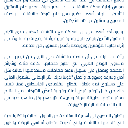
مجلس إدارة شركة مالتشات - د. سمير حليلة، ومدير عام المشرق
للتأمين – نهاد أسعد بحضور مدير عام شركة مالتشات – واصف
المصري وممثلين عن كلتا الشركتين.
بدوره أكد أسعد على ان الشراكة مع مالتشات تعكس مدى التزام
المشرق للتأمين بتوفير حلول رقمية فورية وآمنة وغير نقدية، علاوةً على
إثراء تجارب المؤمنيين وتزويدهم بأفضل مستوى من الخدمة.
وأكد د. حليلة على أن منصة مالتشات هي الاولى من نوعها على
مستوى الوطن العربي التي تطرح خدماتها لكافة فئات وشرائح
المجتمع وتعمل على تسهيل تنفيذ معاملات مستخدميها المالية بكل
أمن وسرعة وسهولة، وأكمل "كوننا ندرك الأثر الإيجابي للشمول المالي
على مستوى نمو وتطوّر القطاع الاقتصادي الفلسطيني قمنا بتعزيز
ذلك من خلال توفير فرص آمنة وفورية تمكّن الشركات من استلام
مدفوعاتهم بطريقة سهلة وسريعة وتزودهم بكل ما هو جديد في
عالم الخدمات المالية الإلكترونية".
وتطرق المصري الى أهمية الاستفادة من الحلول المالية والتكنولوجية
التي تقدمها مالتشات والتي أصبحت متطلب أساسي لنهضة وتطوير