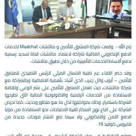
رام الله - وقعت شركة المشرق للتأمين و مالتشات Maalchat لخدمات
الدفع الإلكتروني اتفاقية شراكة لاعتماد مالتشات قناة تسديد رسمية
لدفع أقساط الخدمات التأمينية من خلال تطبيق مالتشات.
وقد حضر اللقاء عبر تقنية الاتصال المرئي الرئيس التنفيذي للمشرق
للتأمين – أيوب وائل زعرب الذي أشاد بأهمية الاتفاقية وبالشراكة مع
شركة مالتشات، حيث تعمل المشرق للتأمين على نشر الوعي وثقافة
الاستفادة من الخدمات الرقمية والتكنولوجية المالية التي تطرحها
الشركة باستمرار، وذلك بمواكبتها لكل ما هو متطور وحديث. كما تحرص
الشركة على اتباع نهج الابتكار لتلبية الاحتياجات نحو الاستفادة من مزايا
الدفع الآمن والالكتروني ولا سيما مع انتشار موجات جديدة من
فايروس كوفيد 19.
ووقع الاتفاقية في مقر الشركة الرئيسي في مدينة رام الله رئيس