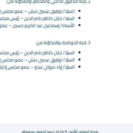
لجنة التدقيق الداخلي والمخاطر
، والمكوّنة من:
السيّد/ توفيق عيسى حبش – عضو مجلس الإد
السيّد/ جلال كاظم ناصر الدين – رئيس مجلس
الأستاذ/ إسماعيل عبد الكريم حسين – عضو
لجنة الحوكمة
، والمكوّنة من:
السيّد/ جلال كاظم ناصر الدين – رئيس مجلس 
السيّد/ توفيق عيسى حبش – عضو مجلس إد
السيّد/ إياد مروان عبدو – عضو مجلس إدارة
شركة المشرق للتأمين © 2026 جميع الحقوق محفوظة