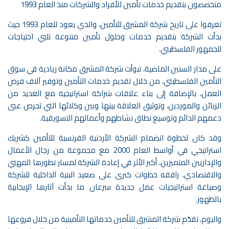
متخصصون بتقديم خدمات تأمين للأفراد والشركات منذ العام 1993
تعرفوا على تاريخ شركة المشرق للتأمين، والذي يعود للعام 1993 حيث
بدأت الشركة بتقديم خدمات وحلول تأمين متنوعة تلبي احتياجات
للجمهور الفلسطيني.
على مدار السنين الماضية، تبوأت شركة المشرق مكانة ريادية في سوق
التأمين الفلسطيني، من خلال تقديم خدمات التأمين وتوفير آلاف فرص
العمل، بالإضافة إلى بناء علاقات شراكة استراتيجية مع العديد من
الزبائن والموردين، وتوثيق العلاقة بينها وبين وكلائها التي تحرص عبى
دعمهم الدائم وتوسيع نطاق نشاطهم وأعمالهم التسويقية.
وقد كان لخطوة انضمام الشركة الأردنية الفرنسية للتأمين كشريك
استراتيجي في أواسط العام 2000 مع مجموعة من رجال الأعمال
والإداريين المتميزين، أكبر الأثر في إعادة الشركة لمسار تطورها المهني
والاقتصادي، رافقه خطوات كبرى على صعيد البنية الداخلية للشركة
وصياغة استراتيجيات عمل جديدة سرعان ما بدأت آثارها الإيجابية
بالظهور.
واليوم، تقدّم شركة المشرق للتأمين خدماتها التأمينية من خلال فروعها