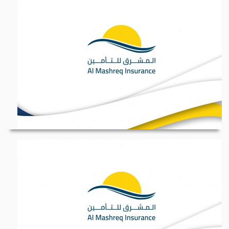
وظيفة شاغرة موظف /ة...