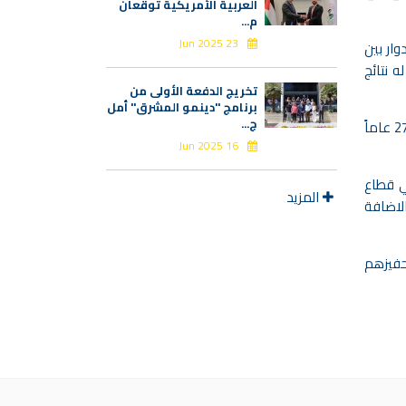
العربية الأمريكية توقعان
م...
23 Jun 2025
وار بين
 نتائج
تخريج الدفعة الأولى من
برنامج "دينمو المشرق" أمل
ج...
وفي الختام تم تكريم ستة من الموظفين، وهم السيدة سهير الزين التي عملت في الشركة لمدة 29 عاماً، والسادة فرج الرفاعي - 27 عاماً
16 Jun 2025
سعة والمتينة في قطاع
المزيد
لاضافة
تحفيزهم