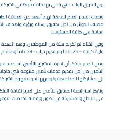
روح الفريق الواحد التي يتحلى بها كافة موظفي الشركة 
وتحدث المدير العام للشركة نهاد أسعد عن العلاقة الطيب
مختلف الدوائر من اجل تحقيق رسالة ورؤية واهداف الش
ايجابية على كافة المستويات.
وليث كراجة – 25 عاماً وابراهيم ذياب - 23 عاماً وهشام مشاقي – 22 عاماً وسامر موسى – 20 عاماً.
التأمين من اجل تقديم خدمات تأمين متنوعة تلبي حاجات
الى مشاركتها المجتمعية وتوجيهها نحو مفهوم الشراكة 
وتتركز استراتيجية المشرق للتأمين على تعزيز ثقافة الا
على الابداع والمشاركة في تطوير ورقمنة الخدمات النوعي