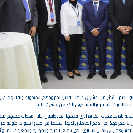
وا لديها لأكثر من عشرين عاماً، تقديراً لجهودهم المبذولة وتفانيهم في
ها الشركة للجمهور الفلسطيني لأكثر من عشرين عاماً.
متنانه للمساهمات الكبيرة التي قدمها الموظفون خلال سنوات عملهم متمني
مين لا تدخر جهدًا في دعم العاملين لديها، لاسيما من قضوا سنوات طويلة م
 باعتبارهم رأس المال البشري الذي يتمتع بالخبرة والمهارة والمعرفة. كما وأ